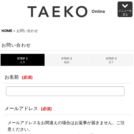
Online
メニューを
見る
HOME
>
お問い合わせ
お問い合わせ
STEP 1
STEP 2
STEP 3
入力
確認
完了
お名前
[
必須
]
メールアドレス
[
必須
]
メールアドレスをお間違えの場合はお返事が届きません。ご注
意ください。