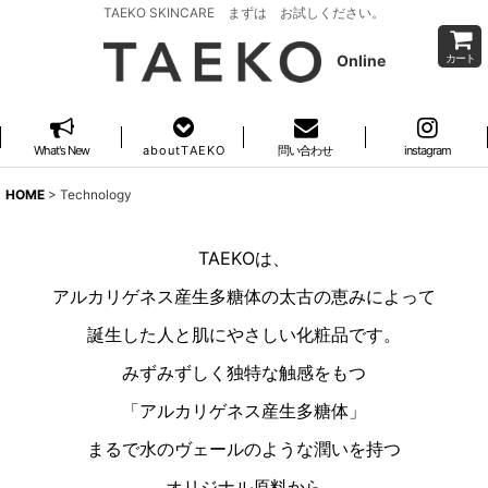
TAEKO SKINCARE まずは お試しください。
Online
カート
What's New
a b o u t T A E K O
問い合わせ
instagram
HOME
>
Technology
TAEKOは、
アルカリゲネス産生多糖体の太古の恵みによって
誕生した人と肌にやさしい化粧品です。
みずみずしく独特な触感をもつ
「アルカリゲネス産生多糖体」
まるで水のヴェールのような潤いを持つ
オリジナル原料から