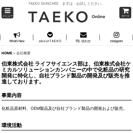
TAEKO SKINCARE まずは お試しください。
Online
メニュー
カート
What's New
a b o u t T A E K O
問い合わせ
instagram
HOME
>
会社概要
伯東株式会社 ライフサイエンス部は、伯東株式会社ケ
ミカルソリューションカンパニーの中で化粧品の研究
開発に特化し、自社ブランド製品の開発及び販売を推
進しております。
事業内容
化粧品原材料、OEM製品及び自社ブランド製品の開発および販売。
環境活動