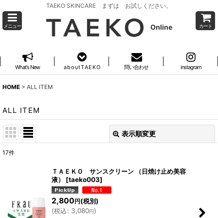
TAEKO SKINCARE まずは お試しください。
Online
メニュー
カート
What's New
a b o u t T A E K O
問い合わせ
instagram
HOME
>
ALL ITEM
ALL ITEM
表示順変更
閉じる
17
件
表示数
:
ＴＡＥＫＯ サンスクリーン （日焼け止め美容
液）
[
taeko003
]
並び順
:
2,800
(税別)
円
(
税込
:
3,080
)
円
絞り込む