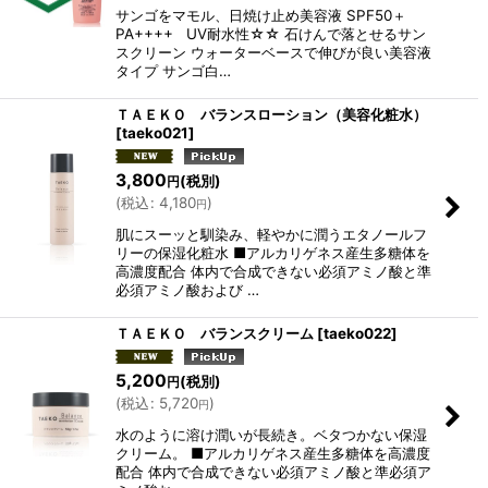
サンゴをマモル、日焼け止め美容液 SPF50＋
PA++++ UV耐水性☆☆ 石けんで落とせるサン
スクリーン ウォーターベースで伸びが良い美容液
タイプ サンゴ白…
ＴＡＥＫＯ バランスローション（美容化粧水）
[
taeko021
]
3,800
(税別)
円
(
税込
:
4,180
)
円
肌にスーッと馴染み、軽やかに潤うエタノールフ
リーの保湿化粧水 ■アルカリゲネス産生多糖体を
高濃度配合 体内で合成できない必須アミノ酸と準
必須アミノ酸および …
ＴＡＥＫＯ バランスクリーム
[
taeko022
]
5,200
(税別)
円
(
税込
:
5,720
)
円
水のように溶け潤いが長続き。ベタつかない保湿
クリーム。 ■アルカリゲネス産生多糖体を高濃度
配合 体内で合成できない必須アミノ酸と準必須ア