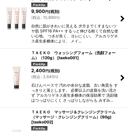
9,900
(税別)
円
(
税込
:
10,890
)
円
自然に肌がきれいに見える 夕方までくすまないツ
ヤ肌 SPF16 PA++ するっと伸びる軽くて自然な使
い心地。 つきが良く、ヨレにくい。 アルカリゲネ
ス産生多糖体により、 メイ…
ＴＡＥＫＯ ウォッシングフォーム（洗顔フォー
ム）（120g）
[
taeko001
]
2,400
(税別)
円
(
税込
:
2,640
)
円
石けんベースで 汚れや余分な皮脂、古い角質を す
っきりと落とします。 必要以上の皮脂を洗い流さ
ず アルカリゲネス産生多糖体の保湿効果で 洗顔後
はつっぱりにくく さっぱりしながらも みずみ…
ＴＡＥＫＯ マッサージ＆クレンジングクリーム
（マッサージ・クレンジングクリーム）(90g)
[
taeko002
]