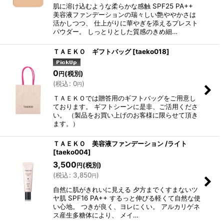
肌に溶け込むような柔らかな感触 SPF25 PA++
美容液ファンデーションの瑞々しい艶ややかさは
活かしつつ、 仕上がりに華やぎを添えるプレスト
パウダー。 しっとりとした質感のきめ細…
ＴＡＥＫＯ ギフトバッグ
[
taeko018
]
0
(税別)
円
(
税込
:
0
)
円
ＴＡＥＫＯでは贈答用のギフトバッグをご用意し
ております。 ギフトシーンに是非、ご活用くださ
い。 （製品をお買い上げのお客様に限らせて頂き
ます。）
ＴＡＥＫＯ 美容液ファンデーション /ライト
[
taeko004
]
3,500
(税別)
円
(
税込
:
3,850
)
円
自然に肌がきれいに見える 夕方までくすまないツ
ヤ肌 SPF16 PA++ するっと伸びる軽くて自然な使
い心地。 つきが良く、ヨレにくい。 アルカリゲネ
ス産生多糖体により、 メイ…