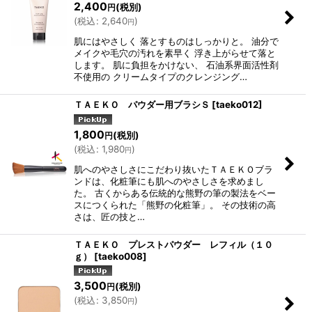
2,400
(税別)
円
(
税込
:
2,640
)
円
肌にはやさしく 落とすものはしっかりと。 油分で
メイクや毛穴の汚れを素早く 浮き上がらせて落と
します。 肌に負担をかけない、 石油系界面活性剤
不使用の クリームタイプのクレンジング…
ＴＡＥＫＯ パウダー用ブラシＳ
[
taeko012
]
1,800
(税別)
円
(
税込
:
1,980
)
円
肌へのやさしさにこだわり抜いたＴＡＥＫＯブラ
ンドは、化粧筆にも肌へのやさしさを求めまし
た。 古くからある伝統的な熊野の筆の製法をベー
スにつくられた「熊野の化粧筆」。 その技術の高
さは、匠の技と…
ＴＡＥＫＯ プレストパウダー レフィル（１０
ｇ）
[
taeko008
]
3,500
(税別)
円
(
税込
:
3,850
)
円