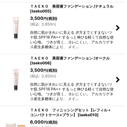
ＴＡＥＫＯ 美容液ファンデーション /ナチュラル
[
taeko005
]
3,500
(税別)
円
(
税込
:
3,850
)
円
自然に肌がきれいに見える 夕方までくすまないツ
ヤ肌 SPF16 PA++ するっと伸びる軽くて自然な使
い心地。 つきが良く、ヨレにくい。 アルカリゲネ
ス産生多糖体により、 メイ…
ＴＡＥＫＯ 美容液ファンデーション /オークル
[
taeko006
]
3,500
(税別)
円
(
税込
:
3,850
)
円
自然に肌がきれいに見える 夕方までくすまないツ
ヤ肌 SPF16 PA++ するっと伸びる軽くて自然な使
い心地。 つきが良く、ヨレにくい。 アルカリゲネ
ス産生多糖体により、 メイ…
ＴＡＥＫＯ フィニッシングセット【レフィル＋
コンパクトケース+ブラシ】
[
taeko010
]
6,000
(税別)
円