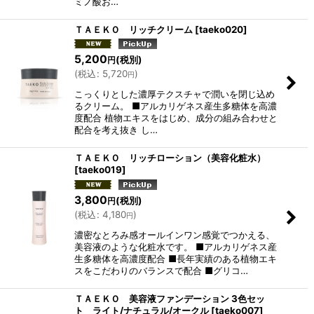
ミノ酸お…
ＴＡＥＫＯ リッチクリーム
[
taeko020
]
5,200
(税別)
円
(
税込
:
5,720
)
円
こっくりとした濃厚テクスチャで潤いを閉じ込め
るクリーム。 ■アルカリゲネス産生多糖体を高濃
度配合 植物エキスをはじめ、成分の組み合わせと
配合を考え抜き し…
ＴＡＥＫＯ リッチローション（美容化粧水）
[
taeko019
]
3,800
(税別)
円
(
税込
:
4,180
)
円
濃密なとろみ感オールインワン感覚でつかえる、
美容液のような化粧水です。 ■アルカリゲネス産
生多糖体を高濃度配合 ■長年実績のある植物エキ
スをこだわりのバランスで配合 ■グリコ…
ＴＡＥＫＯ 美容液ファンデーション 3色セッ
ト ライト/ナチュラル/オークル
[
taeko007
]