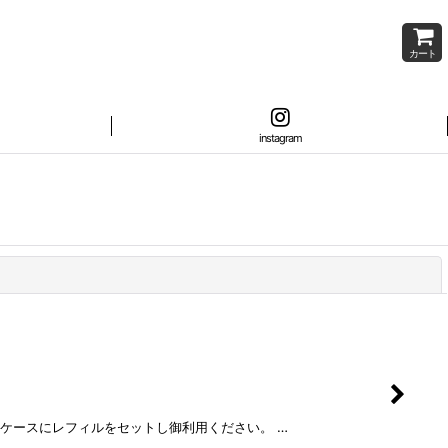
カート
instagram
閉じる
クトケースにレフィルをセットし御利用ください。 …