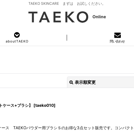
TAEKO SKINCARE まずは お試しください。
Online
a b o u t T A E K O
問い合わせ
表示順変更
トケース+ブラシ】
[
taeko010
]
パクトケース TAEKOパウダー用ブラシＳのお得な3点セット販売です。コンパ
絞り込む