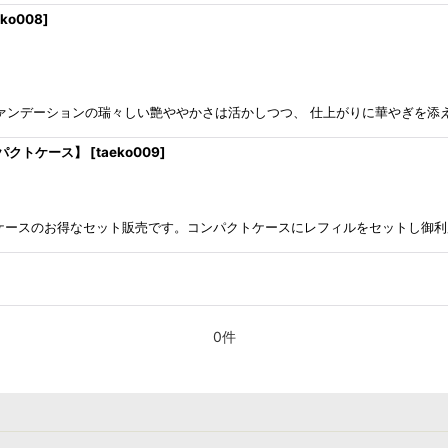
eko008
]
容液ファンデーションの瑞々しい艶ややかさは活かしつつ、 仕上がりに華やぎを
パクトケース】
[
taeko009
]
パクトケースのお得なセット販売です。コンパクトケースにレフィルをセットし御
0件