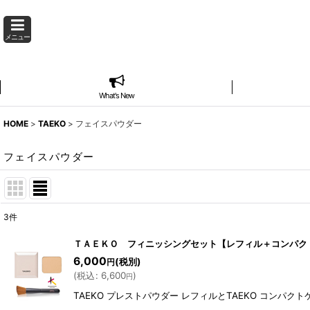
メニュー
What's New
HOME
>
TAEKO
>
フェイスパウダー
フェイスパウダー
3
件
表示数
:
ＴＡＥＫＯ フィニッシングセット【レフィル＋コンパク
6,000
(税別)
円
並び順
:
(
税込
:
6,600
)
円
TAEKO プレストパウダー レフィルとTAEKO コン