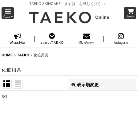
TAEKO SKINCARE まずは お試しください。
Online
メニュー
カート
What's New
a b o u t T A E K O
問い合わせ
instagram
HOME
>
TAEKO
>
化粧用具
化粧用具
表示順変更
閉じる
3
件
表示数
:
並び順
:
絞り込む