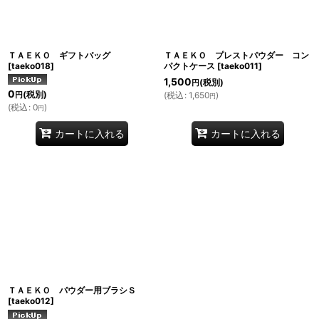
ＴＡＥＫＯ ギフトバッグ
ＴＡＥＫＯ プレストパウダー コン
[
taeko018
]
パクトケース
[
taeko011
]
1,500
(税別)
円
0
(税別)
(
税込
:
1,650
)
円
円
(
税込
:
0
)
円
カートに入れる
カートに入れる
ＴＡＥＫＯ パウダー用ブラシＳ
[
taeko012
]