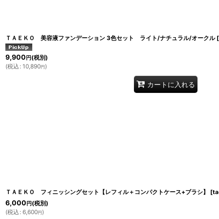
ＴＡＥＫＯ 美容液ファンデーション 3色セット ライト/ナチュラル/オークル
[
9,900
(税別)
円
(
税込
:
10,890
)
円
カートに入れる
ＴＡＥＫＯ フィニッシングセット【レフィル＋コンパクトケース+ブラシ】
[
t
6,000
(税別)
円
(
税込
:
6,600
)
円