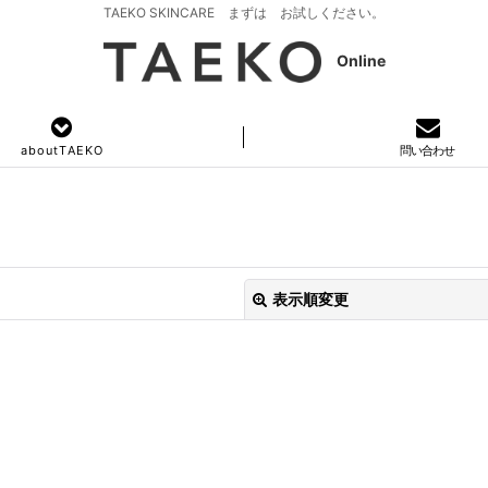
TAEKO SKINCARE まずは お試しください。
Online
a b o u t T A E K O
問い合わせ
表示順変更
絞り込む