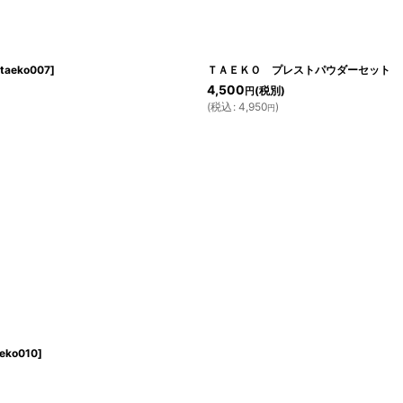
taeko007
]
ＴＡＥＫＯ プレストパウダーセット 
4,500
(税別)
円
(
税込
:
4,950
)
円
aeko010
]