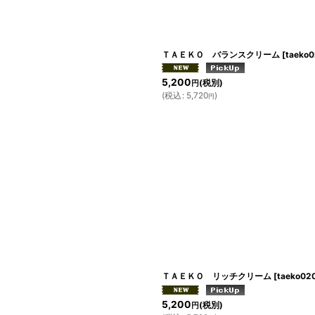
ＴＡＥＫＯ バランスクリーム
[
taeko
5,200
(税別)
円
(
税込
:
5,720
)
円
ＴＡＥＫＯ リッチクリーム
[
taeko02
5,200
(税別)
円