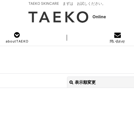
TAEKO SKINCARE まずは お試しください。
Online
a b o u t T A E K O
問い合わせ
表示順変更
絞り込む