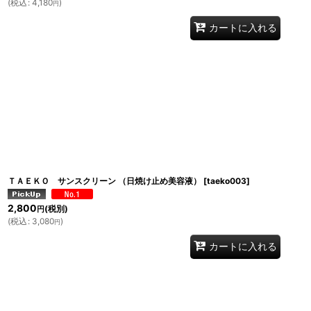
(
税込
:
4,180
)
円
カートに入れる
ＴＡＥＫＯ サンスクリーン （日焼け止め美容液）
[
taeko003
]
2,800
(税別)
円
(
税込
:
3,080
)
円
カートに入れる