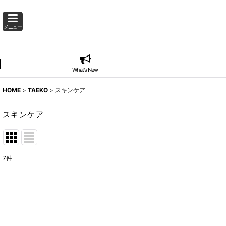
メニュー
What's New
HOME
>
TAEKO
>
スキンケア
スキンケア
7
件
表示数
:
並び順
: