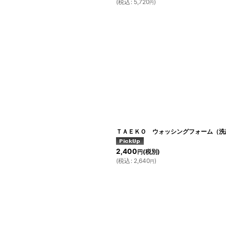
(
税込
:
5,720
)
円
ＴＡＥＫＯ ウォッシングフォーム（洗顔
2,400
(税別)
円
(
税込
:
2,640
)
円