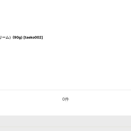
ム）(90g)
[
taeko002
]
0件