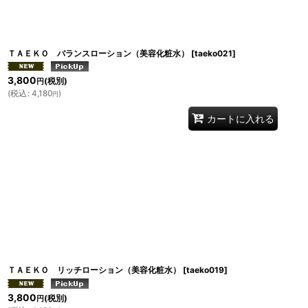
ＴＡＥＫＯ バランスローション（美容化粧水）
[
taeko021
]
3,800
(税別)
円
(
税込
:
4,180
)
円
カートに入れる
ＴＡＥＫＯ リッチローション（美容化粧水）
[
taeko019
]
3,800
(税別)
円