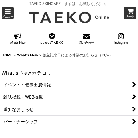
TAEKO SKINCARE まずは お試しください。
Online
メニュー
カート
What's New
a b o u t T A E K O
問い合わせ
instagram
HOME
>
What's New
>
創立記念日による休業のお知らせ（11/4）
What's Newカテゴリ
イベント・催事出展情報
雑誌掲載・WEB掲載
重要なおしらせ
パートナーシップ