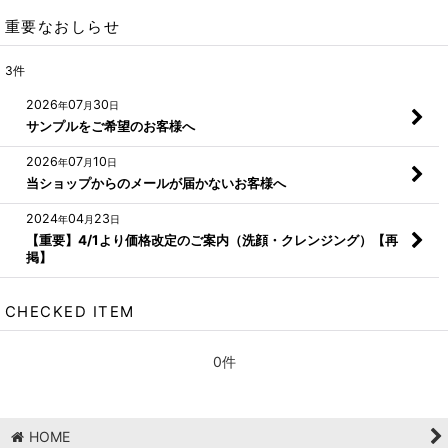
重要なおしらせ
3
件
2026
07
30
年
月
日
サンプルをご希望のお客様へ
2026
07
10
年
月
日
当ショップからのメールが届かないお客様へ
2024
04
23
年
月
日
【重要】4/1より価格改定のご案内（洗顔・クレンジング）【再
掲】
CHECKED ITEM
0件
HOME