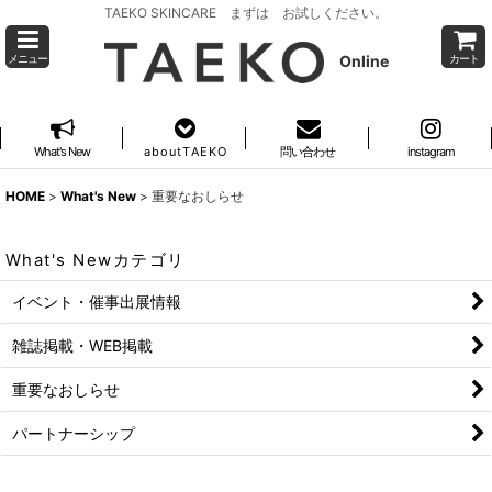
TAEKO SKINCARE まずは お試しください。
Online
メニュー
カート
What's New
a b o u t T A E K O
問い合わせ
instagram
HOME
>
What's New
>
重要なおしらせ
What's Newカテゴリ
イベント・催事出展情報
雑誌掲載・WEB掲載
重要なおしらせ
パートナーシップ