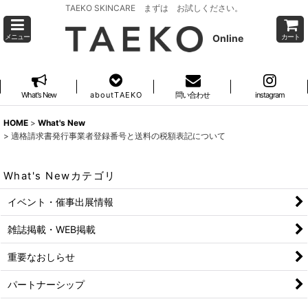
TAEKO SKINCARE まずは お試しください。
Online
メニュー
カート
What's New
a b o u t T A E K O
問い合わせ
instagram
HOME
>
What's New
>
適格請求書発行事業者登録番号と送料の税額表記について
What's Newカテゴリ
イベント・催事出展情報
雑誌掲載・WEB掲載
重要なおしらせ
パートナーシップ