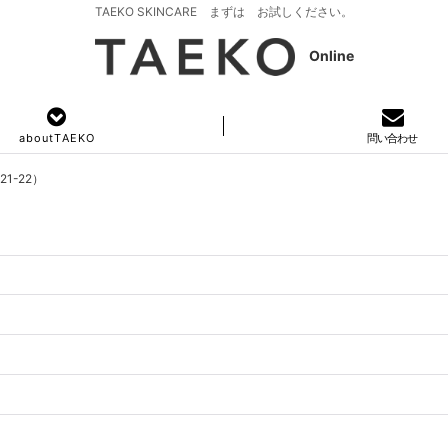
TAEKO SKINCARE まずは お試しください。
Online
a b o u t T A E K O
問い合わせ
1-22）