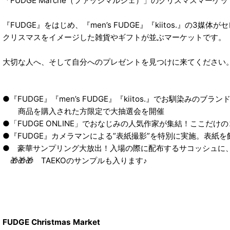
「FUDGE Marché（ファッジマルシェ）」のクリスマスマーケ
『FUDGE』をはじめ、『men’s FUDGE』『kiitos.』の3媒体
クリスマスをイメージした雑貨やギフトが並ぶマーケットです。
大切な人へ、そして自分へのプレゼントを見つけに来てください
●『FUDGE』『men’s FUDGE』『kiitos.』でお馴染みの
商品を購入された方限定で大抽選会を開催
●「FUDGE ONLINE」でおなじみの人気作家が集結！ここだけ
●『FUDGE』カメラマンによる”表紙撮影”を特別に実施。表紙
● 豪華サンプリング大放出！入場の際に配布するサコッシュに
🎁🎁🎁 TAEKOのサンプルも入ります♪
FUDGE Christmas Market