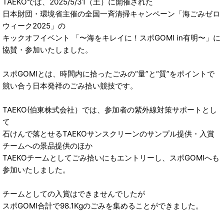
TAEKOでは、2025/5/31（土）に開催された
日本財団・環境省主催の全国一斉清掃キャンペーン「海ごみゼロ
ウィーク2025」の
キックオフイベント 「〜海をキレイに！スポGOMI in有明〜」に
協賛・参加いたしました。
スポGOMIとは、時間内に拾ったごみの“量”と“質”をポイントで
競い合う日本発祥のごみ拾い競技です。
TAEKO(伯東株式会社）では、参加者の紫外線対策サポートとし
て
石けんで落とせるTAEKOサンスクリーンのサンプル提供・入賞
チームへの景品提供のほか
TAEKOチームとしてごみ拾いにもエントリーし、スポGOMIへも
参加いたしました。
チームとしての入賞はできませんでしたが
スポGOMI合計で98.1Kgのごみを集めることができました。