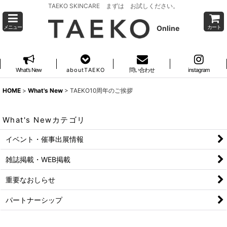
TAEKO SKINCARE まずは お試しください。
Online
メニュー
カート
What's New
a b o u t T A E K O
問い合わせ
instagram
HOME
>
What's New
>
TAEKO10周年のご挨拶
What's Newカテゴリ
イベント・催事出展情報
雑誌掲載・WEB掲載
重要なおしらせ
パートナーシップ