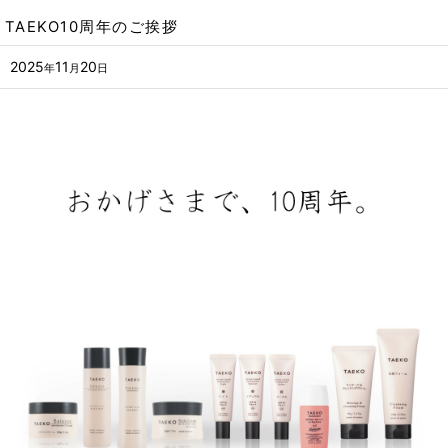
TAEKO10周年のご挨拶
2025
11
20
年
月
日