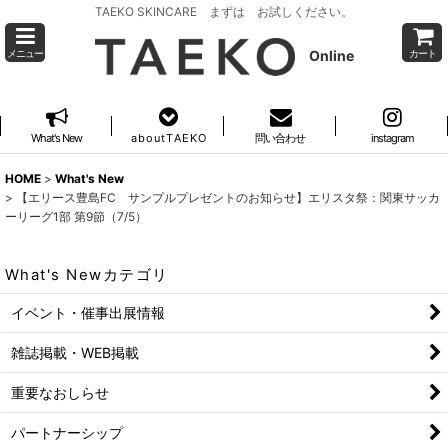
TAEKO SKINCARE まずは お試しください。
Online
メニュー
カート
What's New
a b o u t T A E K O
問い合わせ
instagram
HOME
>
What's New
>
【エリース豊島FC サンプルプレゼントのお知らせ】エリスタ祭：関東サッカ
ーリーグ1部 第9節（7/5）
What's Newカテゴリ
イベント・催事出展情報
雑誌掲載・WEB掲載
重要なおしらせ
パートナーシップ