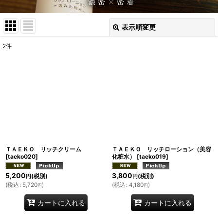
表示順変更
閉じる
2
件
表示数
:
並び順
:
絞り込む
ＴＡＥＫＯ リッチクリーム
ＴＡＥＫＯ リッチローション（美容
[
taeko020
]
化粧水）
[
taeko019
]
5,200
3,800
(税別)
(税別)
円
円
(
税込
:
5,720
)
(
税込
:
4,180
)
円
円
カートに入れる
カートに入れる