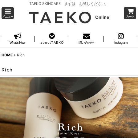
TAEKO SKINCARE まずは お試しください。
Online
メニュー
カート
What's New
a b o u t T A E K O
問い合わせ
instagram
HOME
>
Rich
Rich