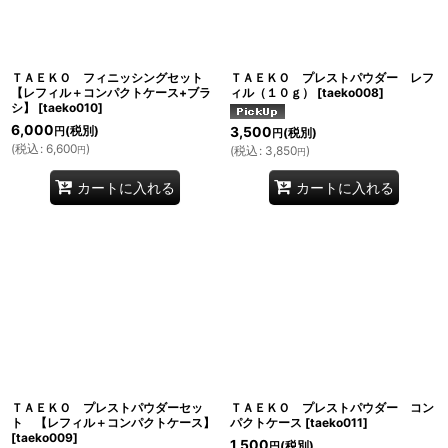
ＴＡＥＫＯ フィニッシングセット
ＴＡＥＫＯ プレストパウダー レフ
【レフィル＋コンパクトケース+ブラ
ィル（１０ｇ）
[
taeko008
]
シ】
[
taeko010
]
6,000
(税別)
3,500
円
(税別)
円
(
税込
:
6,600
)
(
税込
:
3,850
)
円
円
カートに入れる
カートに入れる
ＴＡＥＫＯ プレストパウダーセッ
ＴＡＥＫＯ プレストパウダー コン
ト 【レフィル＋コンパクトケース】
パクトケース
[
taeko011
]
[
taeko009
]
1,500
(税別)
円