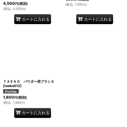
4,500
(税別)
円
(
税込
:
1,650
)
円
(
税込
:
4,950
)
円
カートに入れる
カートに入れる
ＴＡＥＫＯ パウダー用ブラシＳ
[
taeko012
]
1,800
(税別)
円
(
税込
:
1,980
)
円
カートに入れる