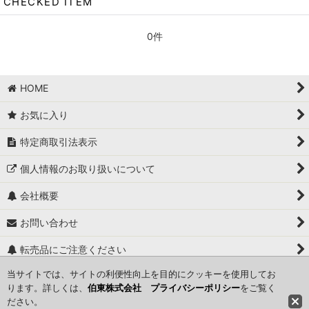
洗顔・クレンジング
CHECKED ITEM
美容液ファンデーション
0件
美容液
HOME
SPF・日焼け止め
お気に入り
フィニッシュ・仕上げ
特定商取引法表示
SPECIAL SET
個人情報のお取り扱いについて
クリーム
会社概要
化粧水
お問い合わせ
Maternity skin care
転売品にご注意ください
Rich
当サイトでは、サイトの利便性向上を目的にクッキーを使用してお
関連ページ一覧
ります。詳しくは、
伯東株式会社 プライバシーポリシー
をご覧く
Balance
ださい。