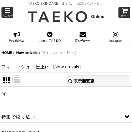
TAEKO SKINCARE まずは お試しください。
Online
メニュー
カート
What's New
a b o u t T A E K O
問い合わせ
instagram
HOME
>
New arrivals
>
フィニッシュ・仕上げ
フィニッシュ・仕上げ
[
New arrivals
]
表示順変更
閉じる
0
件
表示数
:
並び順
:
特集で絞り込む
絞り込む