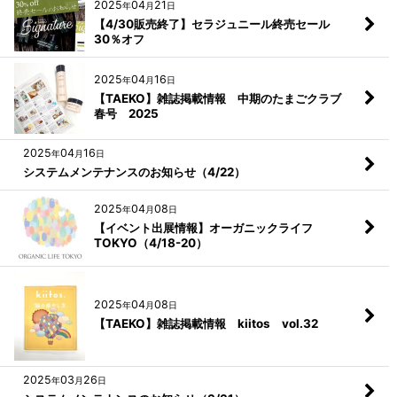
2025
04
21
年
月
日
【4/30販売終了】セラジュニール終売セール
30％オフ
2025
04
16
年
月
日
【TAEKO】雑誌掲載情報 中期のたまごクラブ
春号 2025
2025
04
16
年
月
日
システムメンテナンスのお知らせ（4/22）
2025
04
08
年
月
日
【イベント出展情報】オーガニックライフ
TOKYO（4/18-20）
2025
04
08
年
月
日
【TAEKO】雑誌掲載情報 kiitos vol.32
2025
03
26
年
月
日