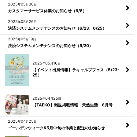
2025
05
30
年
月
日
カスタマーサービス休業のお知らせ（6/6）
2025
05
26
年
月
日
決済システムメンテナンスのお知らせ（6/23、6/25）
2025
05
19
年
月
日
決済システムメンテナンスのお知らせ（5/20）
2025
05
16
年
月
日
【イベント出展情報】ラキャルプフェス（5/23-
25）
2025
04
25
年
月
日
【TAEKO】雑誌掲載情報 天然生活 6月号
2025
04
25
年
月
日
ゴールデンウィーク&5月中旬の休業と配送のお知らせ