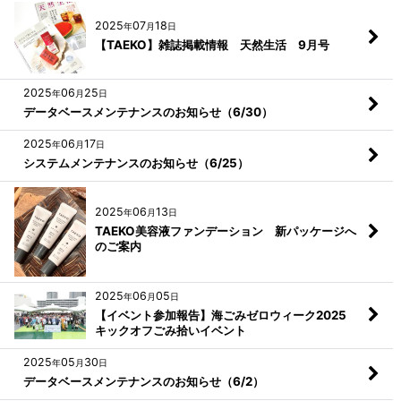
2025
07
18
年
月
日
【TAEKO】雑誌掲載情報 天然生活 9月号
2025
06
25
年
月
日
データベースメンテナンスのお知らせ（6/30）
2025
06
17
年
月
日
システムメンテナンスのお知らせ（6/25）
2025
06
13
年
月
日
TAEKO美容液ファンデーション 新パッケージへ
のご案内
2025
06
05
年
月
日
【イベント参加報告】海ごみゼロウィーク2025
キックオフごみ拾いイベント
2025
05
30
年
月
日
データベースメンテナンスのお知らせ（6/2）