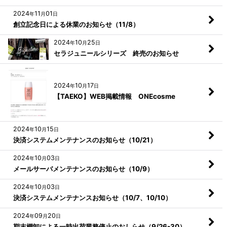
2024
11
01
年
月
日
創立記念日による休業のお知らせ（11/8）
2024
10
25
年
月
日
セラジュニールシリーズ 終売のお知らせ
2024
10
17
年
月
日
【TAEKO】WEB掲載情報 ONEcosme
2024
10
15
年
月
日
決済システムメンテナンスのお知らせ（10/21）
2024
10
03
年
月
日
メールサーバメンテナンスのお知らせ（10/9）
2024
10
03
年
月
日
決済システムメンテナンスお知らせ（10/7、10/10）
2024
09
20
年
月
日
期末棚卸による一時出荷業務停止のおしらせ（9/26-30）