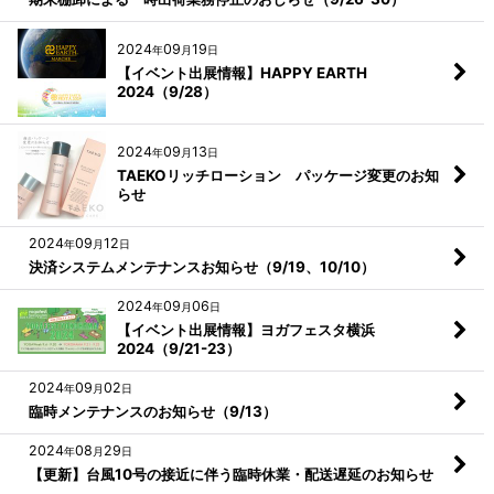
2024
09
19
年
月
日
【イベント出展情報】HAPPY EARTH
2024（9/28）
2024
09
13
年
月
日
TAEKOリッチローション パッケージ変更のお知
らせ
2024
09
12
年
月
日
決済システムメンテナンスお知らせ（9/19、10/10）
2024
09
06
年
月
日
【イベント出展情報】ヨガフェスタ横浜
2024（9/21-23）
2024
09
02
年
月
日
臨時メンテナンスのお知らせ（9/13）
2024
08
29
年
月
日
【更新】台風10号の接近に伴う臨時休業・配送遅延のお知らせ