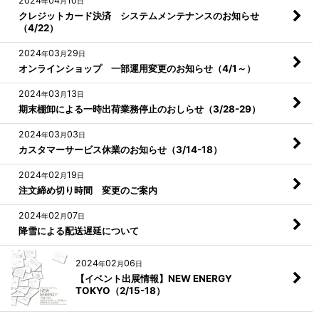
2024
04
10
年
月
日
クレジットカード決済 システムメンテナンスのお知らせ
（4/22）
2024
03
29
年
月
日
オンラインショップ 一部運用変更のお知らせ（4/1～）
2024
03
13
年
月
日
期末棚卸による一時出荷業務停止のおしらせ（3/28-29）
2024
03
03
年
月
日
カスタマーサービス休業のお知らせ（3/14-18）
2024
02
19
年
月
日
注文締め切り時間 変更のご案内
2024
02
07
年
月
日
降雪による配送遅延について
2024
02
06
年
月
日
【イベント出展情報】NEW ENERGY
TOKYO（2/15-18）