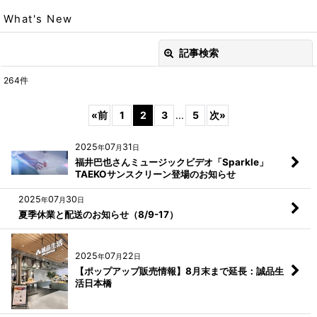
What's New
記事検索
閉じる
264
件
キーワード
:
«
前
1
2
3
...
5
次
»
カテゴリ
:
2025
07
31
年
月
日
福井巴也さんミュージックビデオ「Sparkle」
絞り込む
TAEKOサンスクリーン登場のお知らせ
2025
07
30
年
月
日
夏季休業と配送のお知らせ（8/9-17）
2025
07
22
年
月
日
【ポップアップ販売情報】8月末まで延長：誠品生
活日本橋