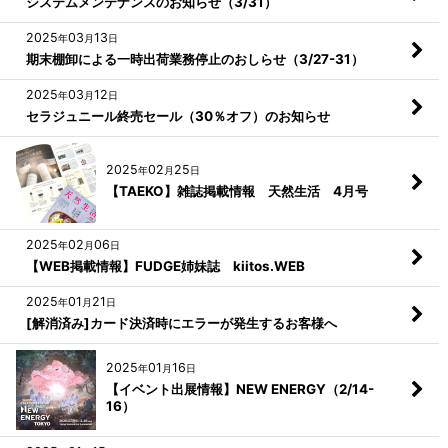
システムメンテナンスのお知らせ（3/31）
2025
03
13
年
月
日
期末棚卸による一時出荷業務停止のおしらせ（3/27-31）
2025
03
12
年
月
日
セラジュニール終売セール（30％オフ）のお知らせ
2025
02
25
年
月
日
【TAEKO】雑誌掲載情報 天然生活 4月号
2025
02
06
年
月
日
【WEB掲載情報】FUDGE姉妹誌 kiitos.WEB
2025
01
21
年
月
日
[解消済み]カード決済時にエラーが発生するお客様へ
2025
01
16
年
月
日
【イベント出展情報】NEW ENERGY（2/14-
16）