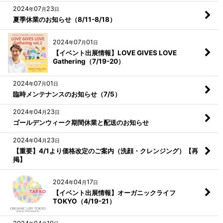
2024
07
23
年
月
日
夏季休業のお知らせ（8/11-8/18）
2024
07
01
年
月
日
【イベント出展情報】LOVE GIVES LOVE
Gathering（7/19-20）
2024
07
01
年
月
日
臨時メンテナンスのお知らせ（7/5）
2024
04
23
年
月
日
ゴールデンウィーク期間休業と配送のお知らせ
2024
04
23
年
月
日
【重要】4/1より価格改定のご案内（洗顔・クレンジング）【再
掲】
2024
04
17
年
月
日
【イベント出展情報】オーガニックライフ
TOKYO（4/19-21）