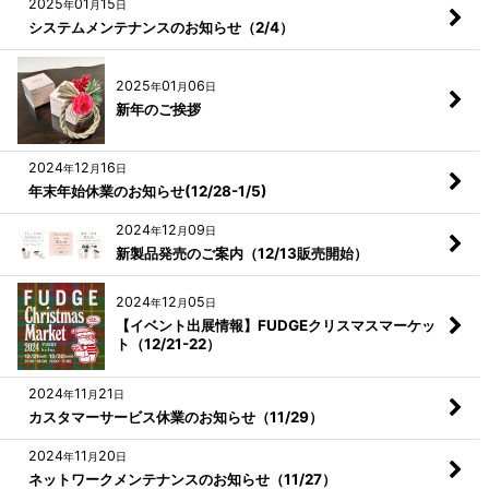
2025
01
15
年
月
日
システムメンテナンスのお知らせ（2/4）
2025
01
06
年
月
日
新年のご挨拶
2024
12
16
年
月
日
年末年始休業のお知らせ(12/28-1/5)
2024
12
09
年
月
日
新製品発売のご案内（12/13販売開始）
2024
12
05
年
月
日
【イベント出展情報】FUDGEクリスマスマーケッ
ト（12/21-22）
2024
11
21
年
月
日
カスタマーサービス休業のお知らせ（11/29）
2024
11
20
年
月
日
ネットワークメンテナンスのお知らせ（11/27）